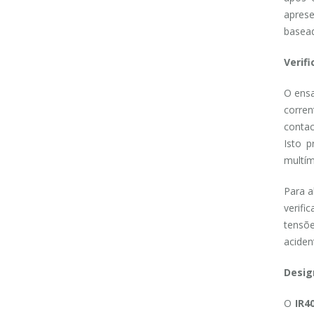
aprese
basead
Verif
O ensa
corren
contac
Isto p
multím
Para a
verifi
tensõe
aciden
Desig
O
IR4