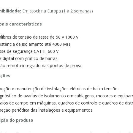
ibilidade:
Em stock na Europa (1 a 2 semanas)
pais características
alibres de tensão de teste de 50 V 1000 V
istência de isolamento até 4000 MΩ
sse de segurança CAT III 600 V
ã digital com gráfico de barras
ão remoto integrado nas pontas de prova
ações
peção e manutenção de instalações elétricas de baixa tensão
gnóstico de avarias de isolamento em cablagens, motores e equipa
aios de campo em máquinas, quadros de controlo e quadros de distr
peção periódica das instalações e equipamentos
ição do produto