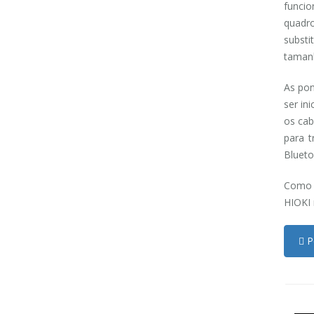
funcio
quadro
substi
tamanh
As po
ser in
os cab
para 
Blueto
Como t
HIOKI 
Pe