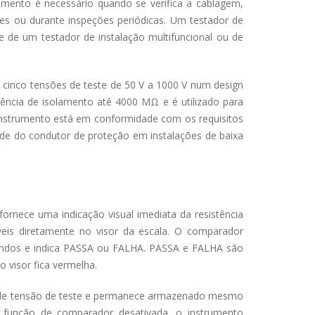
amento é necessário quando se verifica a cablagem,
es ou durante inspeções periódicas. Um testador de
 de um testador de instalação multifuncional ou de
m cinco tensões de teste de 50 V a 1000 V num design
ência de isolamento até 4000 MΩ e é utilizado para
 instrumento está em conformidade com os requisitos
ade do condutor de proteção em instalações de baixa
fornece uma indicação visual imediata da resistência
íveis diretamente no visor da escala. O comparador
undos e indica PASSA ou FALHA. PASSA e FALHA são
 visor fica vermelha.
a de tensão de teste e permanece armazenado mesmo
função de comparador desativada, o instrumento