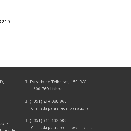
3210
&D,
Estrada de Telheiras, 159-B/C
1600-769 Lisboa
(+351) 214 088 860
Chamada para a rede fixa nacional
e
(+351) 911 132 506
po
/
Chamada para a rede móvel nacional
dores de