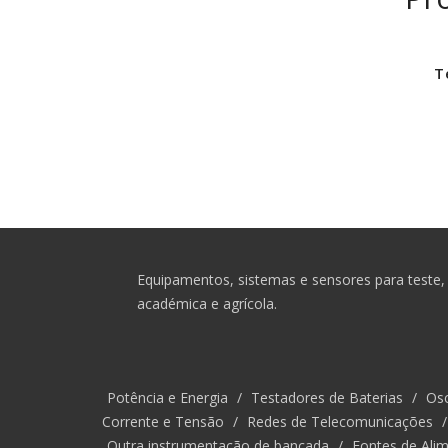
T
Equipamentos, sistemas e sensores para teste, 
académica e agrícola.
Potência e Energia
/
Testadores de Baterias
/
Osc
Corrente e Tensão
/
Redes de Telecomunicações
Outra instrumentação de bancada
/
Fontes de Alim