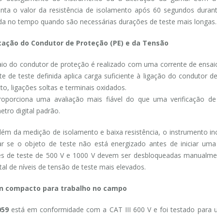
nta o valor da resistência de isolamento após 60 segundos duran
a no tempo quando são necessárias durações de teste mais longas.
icação do Condutor de Proteção (PE) e da Tensão
io do condutor de proteção é realizado com uma corrente de ensa
te de teste definida aplica carga suficiente à ligação do condutor 
to, ligações soltas e terminais oxidados.
roporciona uma avaliação mais fiável do que uma verificação de
etro digital padrão.
lém da medição de isolamento e baixa resistência, o instrumento inc
car se o objeto de teste não está energizado antes de iniciar u
s de teste de 500 V e 1000 V devem ser desbloqueadas manualment
tal de níveis de tensão de teste mais elevados.
n compacto para trabalho no campo
059
está em conformidade com a CAT III 600 V e foi testado para 