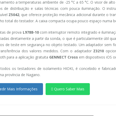
namento a temperaturas ambiente de -25 °C a 65 °C. O visor de alto 
s de distribuição e salas técnicas com pouca iluminação. O inst
tuível
Z5042
, que oferece proteção mecânica adicional durante o tran
o total do testador. A caixa compacta ocupa pouco espaço numa bo
ntas de prova
L9788-10
com interruptor remoto integrado e ilumina
iciadas diretamente a partir da sonda, o que é particularmente útil
os de teste em segurança no objeto testado. Um adaptador sem f
transferência dos valores medidos. Com o adaptador
Z3210
opcion
oth para a aplicação gratuita
GENNECT Cross
em dispositivos iOS o
odos os testadores de isolamento HIOKI, é concebido e fabricado
na província de Nagano.
dir Mais Informações
Quero Saber Mais