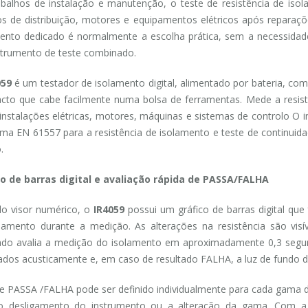
balhos de instalação e manutenção, o teste de resistência de isol
s de distribuição, motores e equipamentos elétricos após reparaçõ
ento dedicado é normalmente a escolha prática, sem a necessidade
trumento de teste combinado.
059
é um testador de isolamento digital, alimentado por bateria, co
to que cabe facilmente numa bolsa de ferramentas. Mede a resist
 instalações elétricas, motores, máquinas e sistemas de controlo O
ma EN 61557 para a resistência de isolamento e teste de continuid
.
co de barras digital e avaliação rápida de PASSA/FALHA
o visor numérico, o
IR4059
possui um gráfico de barras digital que 
lamento durante a medição. As alterações na resistência são vis
rado avalia a medição do isolamento em aproximadamente 0,3 seg
zados acusticamente e, em caso de resultado FALHA, a luz de fundo do
te PASSA /FALHA pode ser definido individualmente para cada gam
o desligamento do instrumento ou a alteração da gama. Com a 