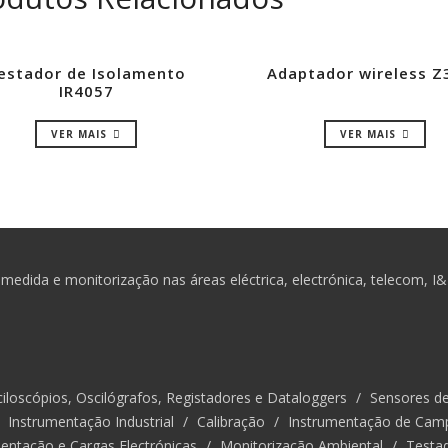
estador de Isolamento
Adaptador wireless Z
IR4057
VER MAIS
VER MAIS
medida e monitorização nas áreas eléctrica, electrónica, telecom, I
iloscópios, Oscilógrafos, Registadores e Dataloggers
/
Sensores d
/
Instrumentação Industrial
/
Calibração
/
Instrumentação de Cam
entação e Cargas Electrónicas
/
Monitorização Ambiental
/
Testa