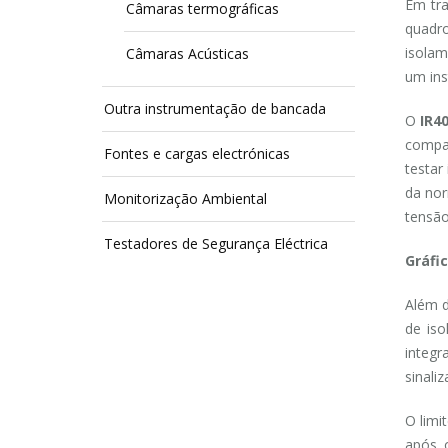
Em tra
Câmaras termográficas
quadro
isolam
Câmaras Acústicas
um ins
Outra instrumentação de bancada
O
IR4
compac
Fontes e cargas electrónicas
testar
da nor
Monitorização Ambiental
tensão
Testadores de Segurança Eléctrica
Gráfi
Além d
de iso
integ
sinali
O limi
após 