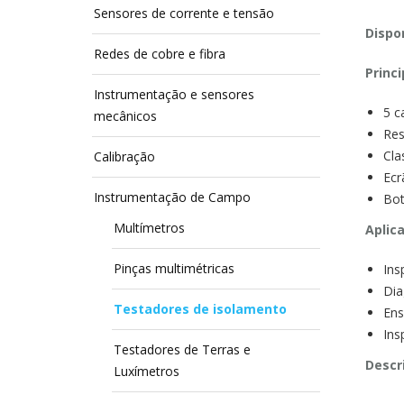
Sensores de corrente e tensão
Dispon
Redes de cobre e fibra
Princi
Instrumentação e sensores
5 c
mecânicos
Res
Cla
Calibração
Ecr
Instrumentação de Campo
Bot
Multímetros
Aplic
Pinças multimétricas
Ins
Dia
Testadores de isolamento
Ens
Ins
Testadores de Terras e
Descr
Luxímetros