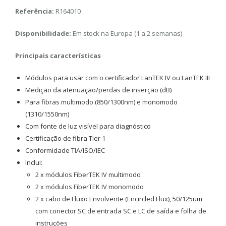
Referência:
R164010
Disponibilidade:
Em stock na Europa (1 a 2 semanas)
Principais características
Módulos para usar com o certificador LanTEK IV ou LanTEK III
Medição da atenuação/perdas de inserção (dB)
Para fibras multimodo (850/1300nm) e monomodo
(1310/1550nm)
Com fonte de luz visível para diagnóstico
Certificação de fibra Tier 1
Conformidade TIA/ISO/IEC
Inclui:
2 x módulos FiberTEK IV multimodo
2 x módulos FiberTEK IV monomodo
2 x cabo de Fluxo Envolvente (Encircled Flux), 50/125um
com conector SC de entrada SC e LC de saída e folha de
instruções