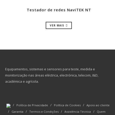
Testador de redes NaviTEK NT
VER MAIS
Equipamentos, sistemas e sensores para teste, medida e
monitorização nas áreas eléctrica, electrónica, telecom, I&D,
académica e agrícola.
/
/
/
Política de Privacidade
Política de Cookies
Apoio ao cliente
/
/
/
/
Garantia
Termos e Condições
Assistência Técnica
Quem