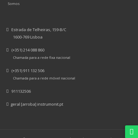
Somos
Estrada de Telheiras, 159-B/C
1600-769 Lisboa
(+351) 214 088 860
Chamada para a rede fixa nacional
(+351) 911 132 506
Chamada para a rede móvel nacional
911132506
geral [arroba] instrumonit.pt