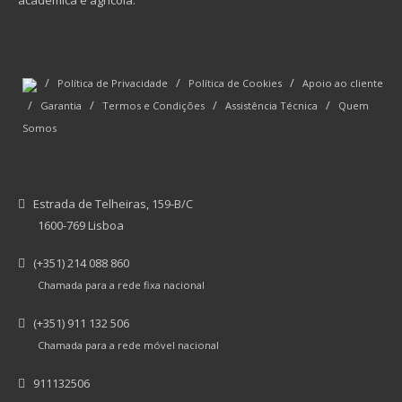
académica e agrícola.
/
/
/
Política de Privacidade
Política de Cookies
Apoio ao cliente
/
/
/
/
Garantia
Termos e Condições
Assistência Técnica
Quem
Somos
Estrada de Telheiras, 159-B/C
1600-769 Lisboa
(+351) 214 088 860
Chamada para a rede fixa nacional
(+351) 911 132 506
Chamada para a rede móvel nacional
911132506