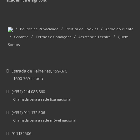
académica e agrícola.
/
/
/
Política de Privacidade
Política de Cookies
Apoio ao cliente
/
/
/
/
Garantia
Termos e Condições
Assistência Técnica
Quem
Somos
Estrada de Telheiras, 159-B/C
1600-769 Lisboa
(+351) 214 088 860
Chamada para a rede fixa nacional
(+351) 911 132 506
Chamada para a rede móvel nacional
911132506