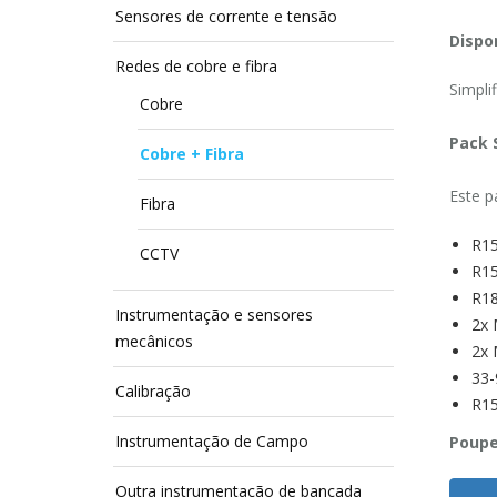
Sensores de corrente e tensão
Dispon
Redes de cobre e fibra
Simpli
Cobre
Pack
Cobre + Fibra
Este pa
Fibra
R15
CCTV
R15
R18
Instrumentação e sensores
2x 
mecânicos
2x 
33-
Calibração
R15
Instrumentação de Campo
Poupe
Outra instrumentação de bancada