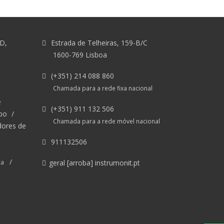
&D,
Estrada de Telheiras, 159-B/C
1600-769 Lisboa
(+351) 214 088 860
Chamada para a rede fixa nacional
e
(+351) 911 132 506
po
/
Chamada para a rede móvel nacional
dores de
911132506
/
ca
geral [arroba] instrumonit.pt