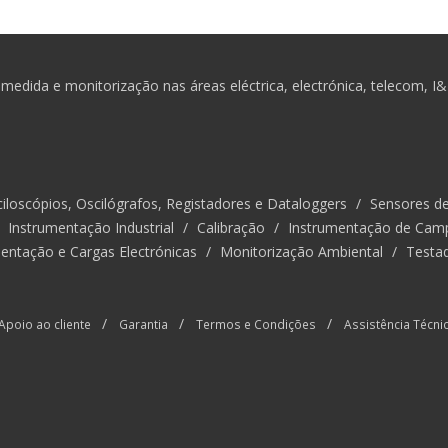
medida e monitorização nas áreas eléctrica, electrónica, telecom, I
iloscópios, Oscilógrafos, Registadores e Dataloggers
/
Sensores d
/
Instrumentação Industrial
/
Calibração
/
Instrumentação de Cam
entação e Cargas Electrónicas
/
Monitorização Ambiental
/
Testa
/
/
/
Apoio ao cliente
Garantia
Termos e Condições
Assistência Técni