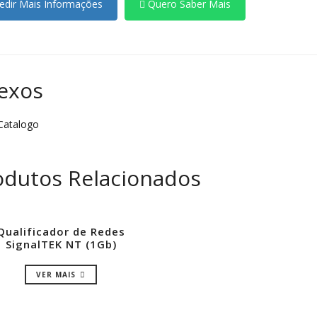
dir Mais Informações
Quero Saber Mais
exos
atalogo
odutos Relacionados
Qualificador de Redes
SignalTEK NT (1Gb)
VER MAIS