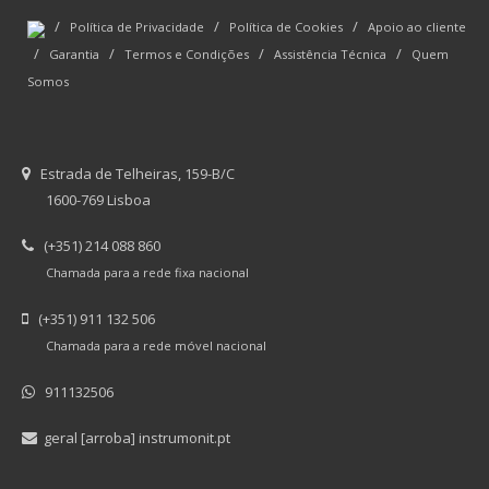
/
/
/
Política de Privacidade
Política de Cookies
Apoio ao cliente
/
/
/
/
Garantia
Termos e Condições
Assistência Técnica
Quem
Somos
Estrada de Telheiras, 159-B/C
1600-769 Lisboa
(+351) 214 088 860
Chamada para a rede fixa nacional
(+351) 911 132 506
Chamada para a rede móvel nacional
911132506
geral [arroba] instrumonit.pt