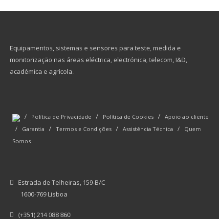
Equipamentos, sistemas e sensores para teste, medida e
monitorização nas áreas eléctrica, electrónica, telecom, I&D,
académica e agrícola.
/
/
/
Política de Privacidade
Política de Cookies
Apoio ao cliente
/
/
/
/
Garantia
Termos e Condições
Assistência Técnica
Quem
Somos
Estrada de Telheiras, 159-B/C
1600-769 Lisboa
(+351) 214 088 860