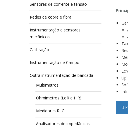
Sensores de corrente e tensão
Princ
Redes de cobre e fibra
Gam
Instrumentação e sensores
mecânicos
Tax
Calibração
Res
Mem
Instrumentação de Campo
Mod
Ecr
Outra instrumentação de bancada
Upl
Sof
Multímetros
Int
Ohmímetros (LoR e HiR)
Pe
Medidores RLC
Analisadores de impedâncias