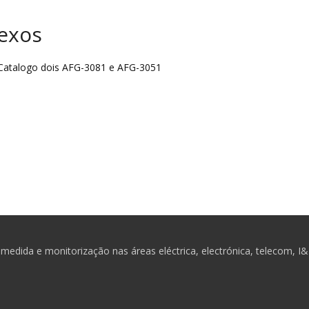
exos
atalogo dois AFG-3081 e AFG-3051
medida e monitorização nas áreas eléctrica, electrónica, telecom, I