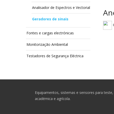
Analisador de Espectros e Vectorial
An
Geradores de sinais
C
Fontes e cargas electrónicas
Monitorização Ambiental
Testadores de Segurança Eléctrica
Equipamentos, sistemas e sensores para teste, 
académica e agrícola.