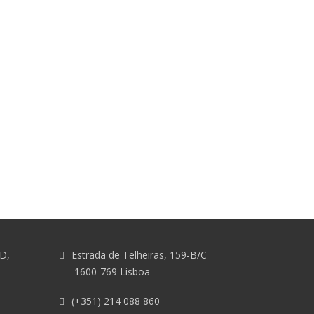
&D,
Estrada de Telheiras, 159-B/C
1600-769 Lisboa
(+351) 214 088 860