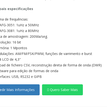
ipais especificações
a de frequências:
AFG-3051: 1uHz a 50MHz
AFG-3081: 1uHz a 80MHz
a de amostragem: 200Ma/seg.
olução: 16 bit
ória: 1 Mpontos
ulações: AM/FM/FSK/PWM, funções de varrimento e burst
ã LCD de 4,3"
oad de ficheiro CSV, reconstrução direta de forma de onda (DWR)
tware para edição de formas de onda
erfaces: USB, RS232 e GIPB
dir Mais Informações
Quero Saber Mais