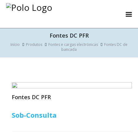
Fontes DC PFR
Início
Produtos
Fontes e cargas electrónicas
Fontes DC de
bancada
Fontes DC PFR
Sob-Consulta