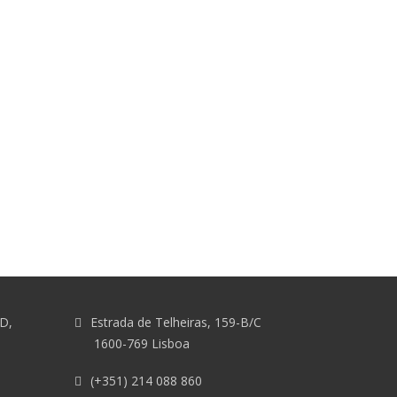
&D,
Estrada de Telheiras, 159-B/C
1600-769 Lisboa
(+351) 214 088 860