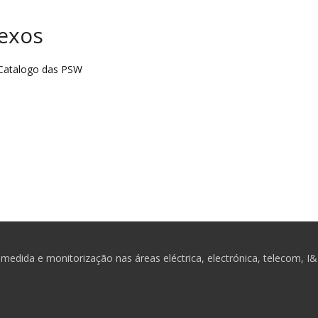
exos
atalogo das PSW
medida e monitorização nas áreas eléctrica, electrónica, telecom, I