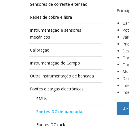
Sensores de corrente e tensão
Princi
Redes de cobre e fibra
Gam
Instrumentação e sensores
Pot
mecânicos
Vár
Pri
Calibração
Sle
Ope
Instrumentação de Campo
Ope
Alr
Outra instrumentação de bancada
Dim
Int
Fontes e cargas electrónicas
Int
SMUs
Pe
Fontes DC de bancada
Fontes DC rack