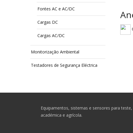
Fontes AC e AC/DC
An
Cargas DC
C
Cargas AC/DC
Monitorização Ambiental
Testadores de Segurança Eléctrica
Equipamentos, sistemas e sensores para teste, 
académica e agrícola.