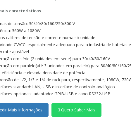
pais características
as de tensão: 30/40/80/160/250/800 V
ência: 360W a 1080W
ios calibres de tensão e corrente numa só unidade
oridade CV/CC: especialmente adequada para a indústria de baterias 
w rate ajustável
ração em série (2 unidades em série) para
30/40/80/160V
ração em paralelo(até 3 unidades em paralelo) para
30/40/80/160/2
a eficiciência e elevada densidade de potência
ensão de 1/2, 1/3 e 1/4 de rack para, respectivamente, 1080W, 72
erfaces standard: LAN, USB e interface de controlo analógico
erfaces opcionais: adaptador GPIB-USB e cabo RS232-USB
dir Mais Informações
Quero Saber Mais