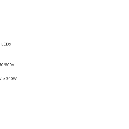
e LEDs
50/800V
0W e 360W