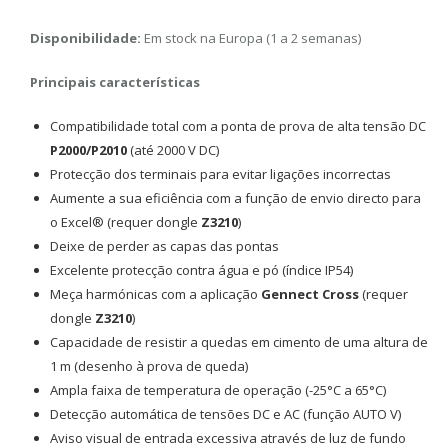
Disponibilidade:
Em stock na Europa (1 a 2 semanas)
Principais características
Compatibilidade total com a ponta de prova de alta tensão DC
P2000/P2010
(até 2000 V DC)
Protecção dos terminais para evitar ligações incorrectas
Aumente a sua eficiência com a função de envio directo para
o Excel® (requer dongle
Z3210
)
Deixe de perder as capas das pontas
Excelente protecção contra água e pó (índice IP54)
Meça harmónicas com a aplicação
Gennect Cross
(requer
dongle
Z3210
)
Capacidade de resistir a quedas em cimento de uma altura de
1 m (desenho à prova de queda)
Ampla faixa de temperatura de operação (-25°C a 65°C)
Detecção automática de tensões DC e AC (função AUTO V)
Aviso visual de entrada excessiva através de luz de fundo