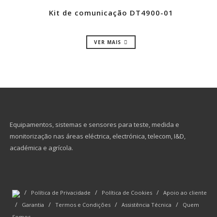
Kit de comunicação DT4900-01
VER MAIS
Equipamentos, sistemas e sensores para teste, medida e
monitorização nas áreas eléctrica, electrónica, telecom, I&D,
académica e agrícola.
/
/
/
Política de Privacidade
Política de Cookies
Apoio ao cliente
/
/
/
/
Garantia
Termos e Condições
Assistência Técnica
Quem
Somos