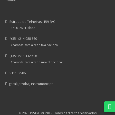
Estrada de Telheiras, 159-B/C
1600-769 Lisboa
(+351) 214 088 860
Chamada para a rede fixa nacional
(+351) 911 132 506
Chamada para a rede móvel nacional
911132506
geral [arroba] instrumonit.pt
© 2026 INSTRUMONIT -
Todos os direitos reservados