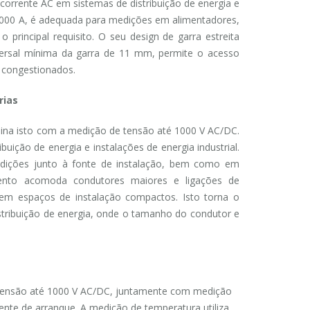
corrente AC em sistemas de distribuição de energia e
2000 A, é adequada para medições em alimentadores,
rincipal requisito. O seu design de garra estreita
rsal mínima da garra de 11 mm, permite o acesso
o congestionados.
rias
ina isto com a medição de tensão até 1000 V AC/DC.
uição de energia e instalações de energia industrial.
edições junto à fonte de instalação, bem como em
ento acomoda condutores maiores e ligações de
 em espaços de instalação compactos. Isto torna o
tribuição de energia, onde o tamanho do condutor e
 tensão até 1000 V AC/DC, juntamente com medição
rente de arranque. A medição de temperatura utiliza