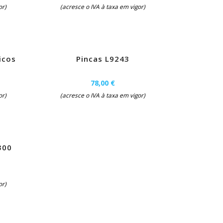
or)
(acresce o IVA à taxa em vigor)
icos
Pincas L9243
78,00 €
or)
(acresce o IVA à taxa em vigor)
300
or)