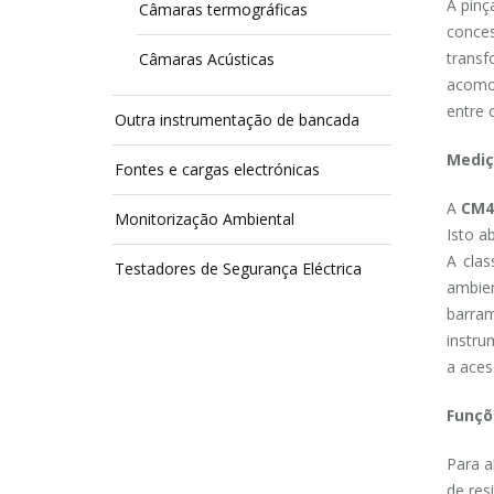
A pinç
Câmaras termográficas
conces
transf
Câmaras Acústicas
acomo
entre 
Outra instrumentação de bancada
Mediç
Fontes e cargas electrónicas
A
CM4
Monitorização Ambiental
Isto a
A clas
Testadores de Segurança Eléctrica
ambie
barram
instru
a aces
Funçõ
Para a
de res