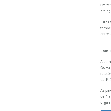
um te
a funç
Estas 
também
entre 
Comun
A comu
Os val
relató
da 1ª 
As pin
de Nag
organi