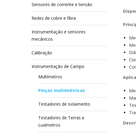
Sensores de corrente e tensão
Dispon
Redes de cobre e fibra
Princi
Instrumentação e sensores
Med
mecânicos
Med
Diâ
Calibração
Cla
Instrumentação de Campo
Com
Multímetros
Aplic
Pinças multimétricas
Med
Man
Testadores de isolamento
Tes
Tra
Testadores de Terras e
Descr
Luxímetros