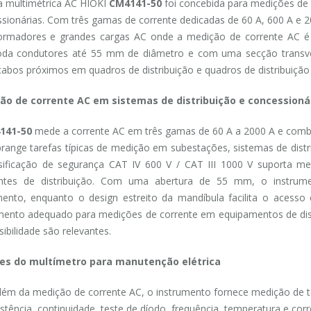
a multimétrica AC HIOKI
CM4141-50
foi concebida para medições de 
sionárias. Com três gamas de corrente dedicadas de 60 A, 600 A e 
ormadores e grandes cargas AC onde a medição de corrente AC é o p
da condutores até 55 mm de diâmetro e com uma secção transve
cabos próximos em quadros de distribuição e quadros de distribuiçã
ão de corrente AC em sistemas de distribuição e concessioná
141-50
mede a corrente AC em três gamas de 60 A a 2000 A e comb
brange tarefas típicas de medição em subestações, sistemas de distrib
sificação de segurança CAT IV 600 V / CAT III 1000 V suporta m
ntes de distribuição. Com uma abertura de 55 mm, o instrum
ento, enquanto o design estreito da mandíbula facilita o acesso
mento adequado para medições de corrente em equipamentos de dis
sibilidade são relevantes.
es do multímetro para manutenção elétrica
lém da medição de corrente AC, o instrumento fornece medição de
istência, continuidade, teste de díodo, frequência, temperatura e cor