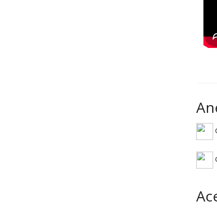
An
C
C
Ac