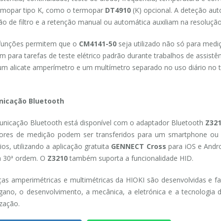
rmopar tipo K, como o termopar
DT4910
(K) opcional. A deteção aut
ão de filtro e a retenção manual ou automática auxiliam na resoluç
funções permitem que o
CM4141-50
seja utilizado não só para med
 para tarefas de teste elétrico padrão durante trabalhos de assistên
um alicate amperímetro e um multímetro separado no uso diário no t
icação Bluetooth
nicação Bluetooth está disponível com o adaptador Bluetooth
Z32
ores de medição podem ser transferidos para um smartphone ou t
rios, utilizando a aplicação gratuita
GENNECT Cross
para iOS e Andro
à 30ª ordem. O
Z3210
também suporta a funcionalidade HID.
ças amperimétricas e multimétricas da HIOKI são desenvolvidas e f
ano, o desenvolvimento, a mecânica, a eletrónica e a tecnologia
zação.