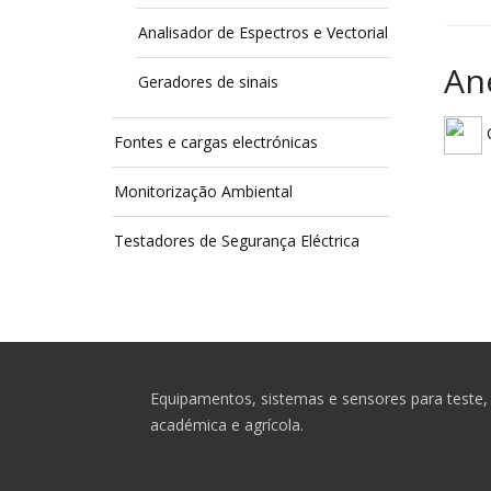
Analisador de Espectros e Vectorial
An
Geradores de sinais
C
Fontes e cargas electrónicas
Monitorização Ambiental
Testadores de Segurança Eléctrica
Equipamentos, sistemas e sensores para teste, 
académica e agrícola.