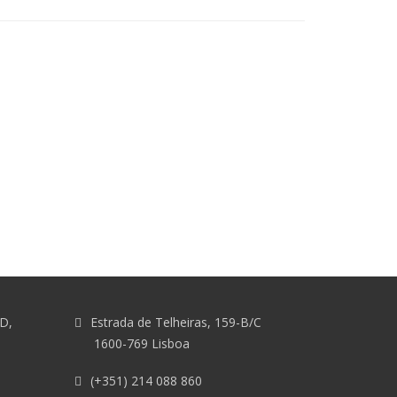
&D,
Estrada de Telheiras, 159-B/C
1600-769 Lisboa
(+351) 214 088 860