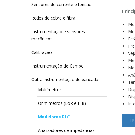
Sensores de corrente e tensão
Princi
Redes de cobre e fibra
Mod
Instrumentação e sensores
Mod
mecânicos
Ecr
Pre
Calibração
Ve
Med
Instrumentação de Campo
Mod
Aná
Outra instrumentação de bancada
Ten
Dis
Multímetros
Dis
Ohmímetros (LoR e HiR)
Int
Medidores RLC
Pe
Analisadores de impedâncias