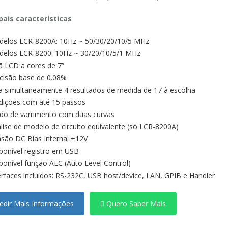
pais características
elos LCR-8200A: 10Hz ~ 50/30/20/10/5 MHz
elos LCR-8200: 10Hz ~ 30/20/10/5/1 MHz
ã LCD a cores de 7”
cisão base de 0.08%
ja
simultaneamente
4 resultados de medida de 17 à escolha
ições com até 15 passos
o de varrimento com duas curvas
lise de modelo de circuito equivalente (só LCR-8200A)
são DC Bias Interna: ±12V
ponível registro em USB
ponível função ALC (Auto Level Control)
erfaces incluídos: RS-232C, USB host/device, LAN, GPIB e Handler
dir Mais Informações
Quero Saber Mais