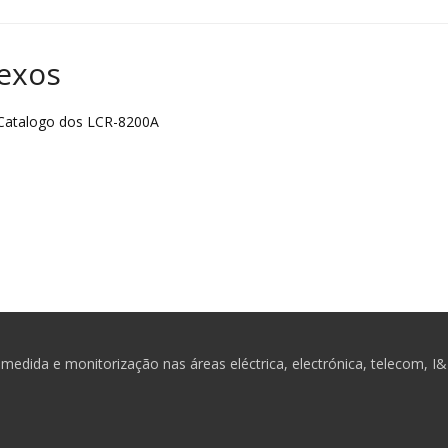
exos
atalogo dos LCR-8200A
medida e monitorização nas áreas eléctrica, electrónica, telecom, I