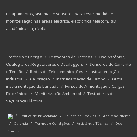
Equipamentos, sistemas e sensores para teste, medida e
monitorização nas áreas eléctrica, electrónica, telecom, I&D,
académica e agrícola.
Potência e Energia
/
Testadores de Baterias
/
Osciloscópios,
Oscilógrafos, Registadores e Dataloggers
/
Sensores de Corrente
e Tensão
/
Redes de Telecomunicações
/
Instrumentação
Industrial
/
Calibração
/
Instrumentação de Campo
/
Outra
instrumentação de bancada
/
Fontes de Alimentação e Cargas
Electrónicas
/
Monitorização Ambiental
/
Testadores de
Segurança Eléctrica
/
/
/
Política de Privacidade
Política de Cookies
Apoio ao cliente
/
/
/
/
Garantia
Termos e Condições
Assistência Técnica
Quem
Somos