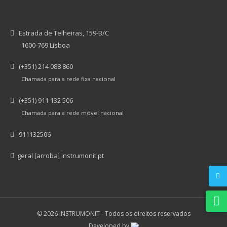
Estrada de Telheiras, 159-B/C
1600-769 Lisboa
(+351) 214 088 860
Chamada para a rede fixa nacional
(+351) 911 132 506
Chamada para a rede móvel nacional
911132506
geral [arroba] instrumonit.pt
© 2026 INSTRUMONIT -
Todos os direitos reservados
Developed by