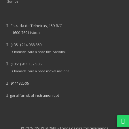
Somos
Estrada de Telheiras, 159-B/C
1600-769 Lisboa
(+351) 214 088 860
Chamada para a rede fixa nacional
(+351) 911 132 506
Chamada para a rede móvel nacional
911132506
geral [arroba] instrumonit.pt
© 2026 INSTRUMONIT -
Todos os direitos reservados