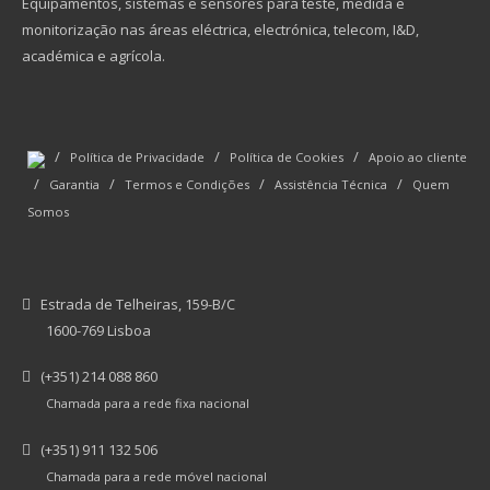
Equipamentos, sistemas e sensores para teste, medida e
monitorização nas áreas eléctrica, electrónica, telecom, I&D,
académica e agrícola.
/
/
/
Política de Privacidade
Política de Cookies
Apoio ao cliente
/
/
/
/
Garantia
Termos e Condições
Assistência Técnica
Quem
Somos
Estrada de Telheiras, 159-B/C
1600-769 Lisboa
(+351) 214 088 860
Chamada para a rede fixa nacional
(+351) 911 132 506
Chamada para a rede móvel nacional