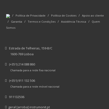
/
/
/
Política de Privacidade
Política de Cookies
Apoio ao cliente
/
/
/
/
Garantia
Termos e Condições
Assistência Técnica
Quem
Somos
Estrada de Telheiras, 159-B/C
1600-769 Lisboa
(+351) 214 088 860
Chamada para a rede fixa nacional
(+351) 911 132 506
Chamada para a rede móvel nacional
911132506
geral [arroba] instrumonit.pt