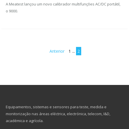
A Meatest lançou um novo calibrador multifunções AC/DC portátil,
o 9000.
Anterior
1
...
2
Equipamentos, sistemas e sensores para teste, medida e
monitorização nas áreas eléctrica, electrónica, telecom, I&D,
académica e agrícola.