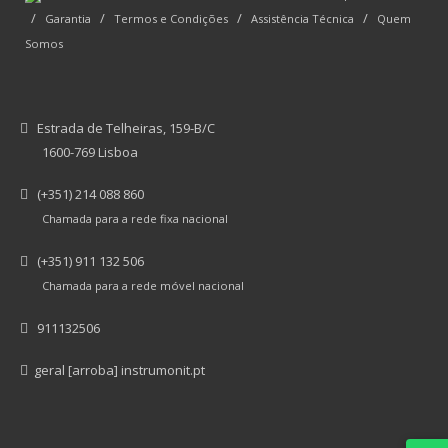
/
/
/
/
Garantia
Termos e Condições
Assistência Técnica
Quem
Somos
Estrada de Telheiras, 159-B/C
1600-769 Lisboa
(+351) 214 088 860
Chamada para a rede fixa nacional
(+351) 911 132 506
Chamada para a rede móvel nacional
911132506
geral [arroba] instrumonit.pt