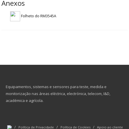
Anexos
Folheto do RM3545A
Equipamentos, sistemas e sensores para teste, medida e
monitorização nas áreas eléctrica, electrónica, telecom, I&D,
académica e agrícola.
/
/
/
Política de Privacidade
Política de Cookies
Apoio ao cliente