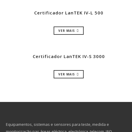
Certificador LanTEK IV-L 500
VER MAIS
Certificador LanTEK IV-S 3000
VER MAIS
Equipamentos, sistemas e sensores para teste, medida e
monitorização nas áreas eléctrica, electrónica, telecom, I&D,