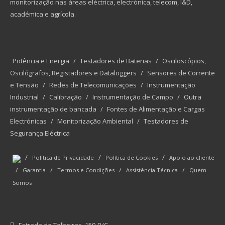
monitorização nas áreas eléctrica, electrónica, telecom, I&D,
académica e agrícola.
Potência e Energia
/
Testadores de Baterias
/
Osciloscópios,
Oscilógrafos, Registadores e Dataloggers
/
Sensores de Corrente
e Tensão
/
Redes de Telecomunicações
/
Instrumentação
Industrial
/
Calibração
/
Instrumentação de Campo
/
Outra
instrumentação de bancada
/
Fontes de Alimentação e Cargas
Electrónicas
/
Monitorização Ambiental
/
Testadores de
Segurança Eléctrica
/
/
/
Política de Privacidade
Política de Cookies
Apoio ao cliente
/
/
/
/
Garantia
Termos e Condições
Assistência Técnica
Quem
Somos