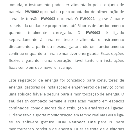
tomada, o instrumento pode ser alimentado pelo conjunto de
baterias
PW9002
opcional ou pelo adaptador de alimentação de
linha de tensão
PW9003
opcional. O
PW9002
liga-se à parte
traseira da unidade e proporciona até 6 horas de funcionamento
quando totalmente carregado. O
PW9003
é ligado
separadamente à linha em teste e alimenta o instrumento
diretamente a partir da mesma, garantindo um funcionamento
contínuo enquanto a linha se mantiver energizada. Estas opções
flexíveis garantem uma operação fiável tanto em instalações
fixas como em uso móvel em campo.
Este registador de energia foi concebido para consultores de
energia, gestores de instalações e engenheiros de serviço como
uma solução fiável e segura para a monitorização de energia. O
seu design compacto permite a instalação mesmo em espaços
confinados, como quadros de distribuição e armários de ligação.
O dispositivo suporta monitorização em tempo real via LAN e liga-
se ao software gratuito HIOKI
Gennect One
para PC para
monitorização contínua de energia. Quer se trate de auditorias