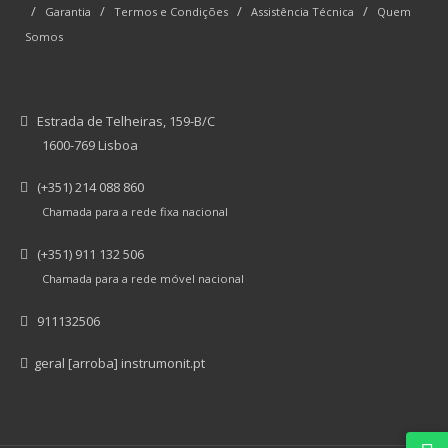
/
/
/
/
Garantia
Termos e Condições
Assistência Técnica
Quem
Somos
Estrada de Telheiras, 159-B/C
1600-769 Lisboa
(+351) 214 088 860
Chamada para a rede fixa nacional
(+351) 911 132 506
Chamada para a rede móvel nacional
911132506
geral [arroba] instrumonit.pt