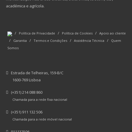
académica e agrícola.
/
/
/
Política de Privacidade
Política de Cookies
Apoio ao cliente
/
/
/
/
Garantia
Termos e Condições
Assistência Técnica
Quem
Somos
Estrada de Telheiras, 159-B/C
1600-769 Lisboa
(+351) 214 088 860
Chamada para a rede fixa nacional
(+351) 911 132 506
Chamada para a rede móvel nacional
911132506