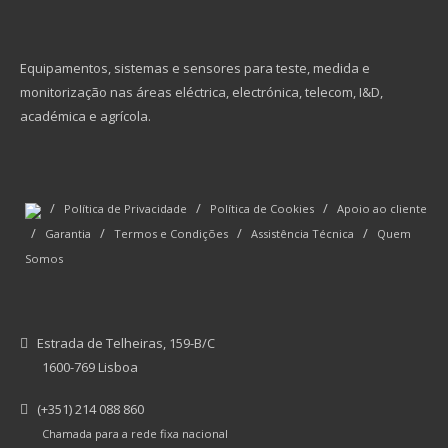
Equipamentos, sistemas e sensores para teste, medida e
monitorização nas áreas eléctrica, electrónica, telecom, I&D,
académica e agrícola.
/
/
/
Política de Privacidade
Política de Cookies
Apoio ao cliente
/
/
/
/
Garantia
Termos e Condições
Assistência Técnica
Quem
Somos
Estrada de Telheiras, 159-B/C
1600-769 Lisboa
(+351) 214 088 860
Chamada para a rede fixa nacional