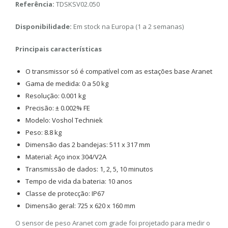
Referência:
TDSKSV02.050
Disponibilidade:
Em stock na Europa (1 a 2 semanas)
Principais características
O transmissor só é compatível com as estações base Aranet
Gama de medida: 0 a 50 kg
Resolução: 0.001 kg
Precisão: ± 0.002% FE
Modelo: Voshol Techniek
Peso: 8.8 kg
Dimensão das 2 bandejas: 511 x 317 mm
Material: Aço inox 304/V2A
Transmissão de dados: 1, 2, 5, 10 minutos
Tempo de vida da bateria: 10 anos
Classe de protecção: IP67
Dimensão geral: 725 x 620 x 160 mm
O sensor de peso Aranet com grade foi projetado para medir o