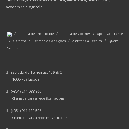
monitorização nas áreas eléctrica, electrónica, telecom, I&D,
académica e agrícola.
/
/
/
Política de Privacidade
Política de Cookies
Apoio ao cliente
/
/
/
/
Garantia
Termos e Condições
Assistência Técnica
Quem
Somos
Estrada de Telheiras, 159-B/C
1600-769 Lisboa
(+351) 214 088 860
Chamada para a rede fixa nacional
(+351) 911 132 506
Chamada para a rede móvel nacional