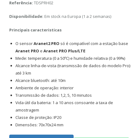
Referência:
TDSPRH02
Disponibilidade:
Em stock na Europa (1 a 2 semanas)
Principais caracteristicas
O sensor
Aranet2 PRO
só é compatível com a estação base
Aranet PRO
e
Aranet PRO Plus/LTE
Mede: temperatura (0 a 50ºC) e humidade relativa (0 a 99%)
Alcance linha-de-vista (transmissão de dados do modelo Pro):
até 3 km
Alcance bluetooth: até 10m
Ambiente de operação: interior
Transmissão de dados: 1,2, 5, 10 minutos
Vida útil da bateria: 1 a 10 anos consoante a taxa de
amostragem
Classe de proteção: IP20
Dimensões: 70x70x24 mm