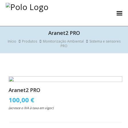
Aranet2 PRO
Início
Produtos
Monitorização Ambiental
Sistema e sensores
PRO
Aranet2 PRO
100,00 €
(acresce o IVA à taxa em vigor)