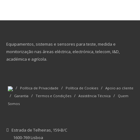
Equipamentos, sistemas e sensores para teste, medida e
monitorização nas áreas eléctrica, electrónica, telecom, I&D,
académica e agrícola.
/
/
/
Política de Privacidade
Política de Cookies
Apoio ao cliente
/
/
/
/
Garantia
Termos e Condições
Assistência Técnica
Quem
Somos
Estrada de Telheiras, 159-B/C
1600-769 Lisboa