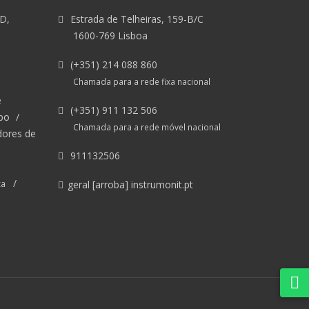
&D,
Estrada de Telheiras, 159-B/C
1600-769 Lisboa
(+351) 214 088 860
Chamada para a rede fixa nacional
e
(+351) 911 132 506
po
/
Chamada para a rede móvel nacional
dores de
911132506
/
ca
geral [arroba] instrumonit.pt