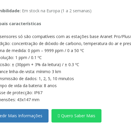
ibilidade:
Em stock na Europa (1 a 2 semanas)
pais características
sensores só são compatíveis com as estações base Aranet Pro/Plus
ição: concentração de dióxido de carbono, temperatura do ar e pre
a de medida: 0 ppm – 9999 ppm / 0 a 50 ºC
olução: 1 ppm / 0.1 ºC
cisão: ± (30ppm + 3% da leitura) / ± 0.3 ºC
ance linha-de-vista: mínimo 3 km
nsmissão de dados: 1, 2, 5, 10 minutos
po de vida da bateria: 8 anos
sse de protecção: IP67
mensões: 43x147 mm
dir Mais Informações
Quero Saber Mais