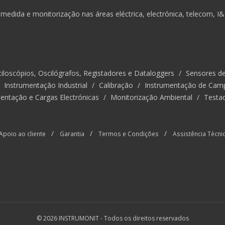
medida e monitorização nas áreas eléctrica, electrónica, telecom, I
iloscópios, Oscilógrafos, Registadores e Dataloggers
/
Sensores d
/
Instrumentação Industrial
/
Calibração
/
Instrumentação de Cam
entação e Cargas Electrónicas
/
Monitorização Ambiental
/
Testa
/
/
/
Apoio ao cliente
Garantia
Termos e Condições
Assistência Técni
© 2026 INSTRUMONIT -
Todos os direitos reservados