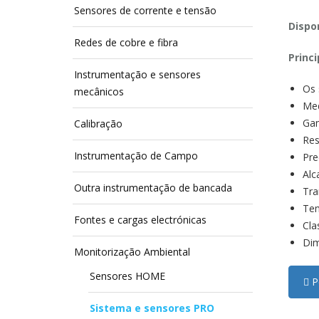
Sensores de corrente e tensão
Dispon
Redes de cobre e fibra
Princi
Instrumentação e sensores
Os 
mecânicos
Med
Gam
Calibração
Res
Instrumentação de Campo
Pre
Alc
Outra instrumentação de bancada
Tra
Tem
Fontes e cargas electrónicas
Cla
Di
Monitorização Ambiental
Sensores HOME
Pe
Sistema e sensores PRO