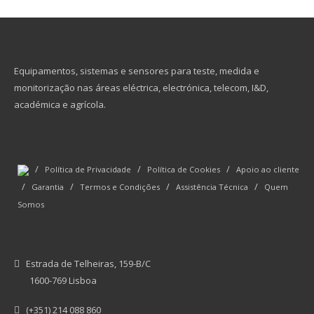
Equipamentos, sistemas e sensores para teste, medida e
monitorização nas áreas eléctrica, electrónica, telecom, I&D,
académica e agrícola.
/
/
/
Política de Privacidade
Política de Cookies
Apoio ao cliente
/
/
/
/
Garantia
Termos e Condições
Assistência Técnica
Quem
Somos
Estrada de Telheiras, 159-B/C
1600-769 Lisboa
(+351) 214 088 860